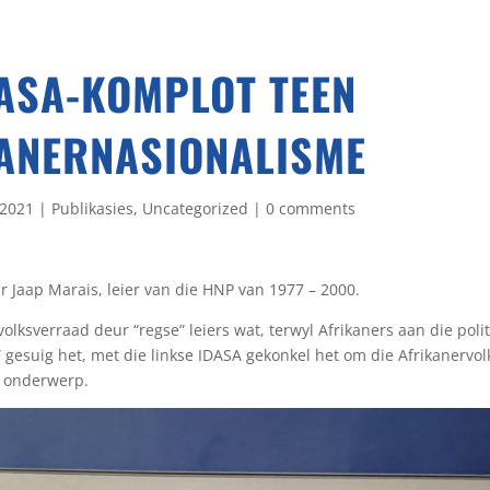
DASA-KOMPLOT TEEN
ANERNASIONALISME
 2021
|
Publikasies
,
Uncategorized
|
0 comments
 Jaap Marais, leier van die HNP van 1977 – 2000.
volksverraad deur “regse” leiers wat, terwyl Afrikaners aan die pol
t” gesuig het, met die linkse IDASA gekonkel het om die Afrikanervol
 onderwerp.