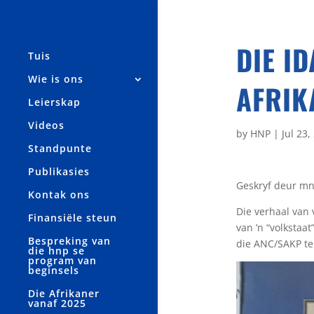
DIE I
Tuis
Wie is ons
AFRIK
Leierskap
Videos
by
HNP
|
Jul 23,
Standpunte
Publikasies
Geskryf deur mnr
Kontak ons
Die verhaal van 
Finansiële steun
van ’n “volkstaa
Bespreking van
die ANC/SAKP te
die hnp se
program van
beginsels
Die Afrikaner
vanaf 2025