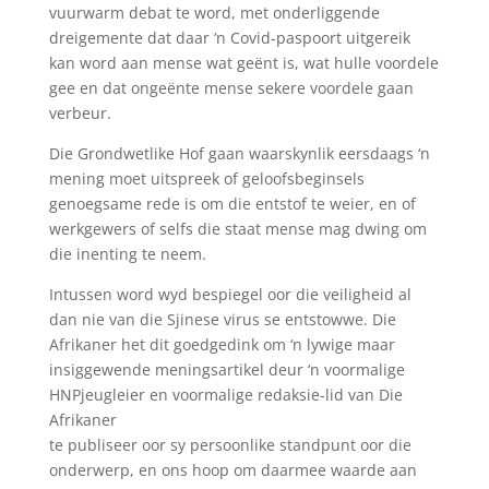
vuurwarm debat te word, met onderliggende
dreigemente dat daar ‘n Covid-paspoort uitgereik
kan word aan mense wat geënt is, wat hulle voordele
gee en dat ongeënte mense sekere voordele gaan
verbeur.
Die Grondwetlike Hof gaan waarskynlik eersdaags ‘n
mening moet uitspreek of geloofsbeginsels
genoegsame rede is om die entstof te weier, en of
werkgewers of selfs die staat mense mag dwing om
die inenting te neem.
Intussen word wyd bespiegel oor die veiligheid al
dan nie van die Sjinese virus se entstowwe. Die
Afrikaner het dit goedgedink om ‘n lywige maar
insiggewende meningsartikel deur ‘n voormalige
HNPjeugleier en voormalige redaksie-lid van Die
Afrikaner
te publiseer oor sy persoonlike standpunt oor die
onderwerp, en ons hoop om daarmee waarde aan