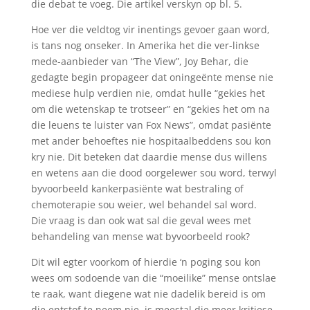
die debat te voeg. Die artikel verskyn op bl. 5.
Hoe ver die veldtog vir inentings gevoer gaan word,
is tans nog onseker. In Amerika het die ver-linkse
mede-aanbieder van “The View”, Joy Behar, die
gedagte begin propageer dat oningeënte mense nie
mediese hulp verdien nie, omdat hulle “gekies het
om die wetenskap te trotseer” en “gekies het om na
die leuens te luister van Fox News”, omdat pasiënte
met ander behoeftes nie hospitaalbeddens sou kon
kry nie. Dit beteken dat daardie mense dus willens
en wetens aan die dood oorgelewer sou word, terwyl
byvoorbeeld kankerpasiënte wat bestraling of
chemoterapie sou weier, wel behandel sal word.
Die vraag is dan ook wat sal die geval wees met
behandeling van mense wat byvoorbeeld rook?
Dit wil egter voorkom of hierdie ‘n poging sou kon
wees om sodoende van die “moeilike” mense ontslae
te raak, want diegene wat nie dadelik bereid is om
die entstof te neem nie, is meestal die meer kritiese