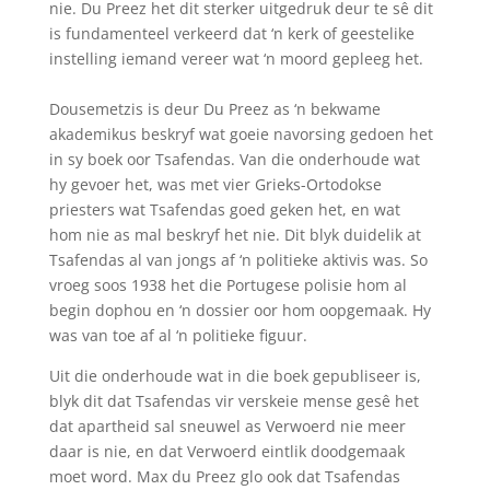
nie. Du Preez het dit sterker uitgedruk deur te sê dit
is fundamenteel verkeerd dat ‘n kerk of geestelike
instelling iemand vereer wat ‘n moord gepleeg het.
Dousemetzis is deur Du Preez as ‘n bekwame
akademikus beskryf wat goeie navorsing gedoen het
in sy boek oor Tsafendas. Van die onderhoude wat
hy gevoer het, was met vier Grieks-Ortodokse
priesters wat Tsafendas goed geken het, en wat
hom nie as mal beskryf het nie. Dit blyk duidelik at
Tsafendas al van jongs af ‘n politieke aktivis was. So
vroeg soos 1938 het die Portugese polisie hom al
begin dophou en ‘n dossier oor hom oopgemaak. Hy
was van toe af al ‘n politieke figuur.
Uit die onderhoude wat in die boek gepubliseer is,
blyk dit dat Tsafendas vir verskeie mense gesê het
dat apartheid sal sneuwel as Verwoerd nie meer
daar is nie, en dat Verwoerd eintlik doodgemaak
moet word. Max du Preez glo ook dat Tsafendas