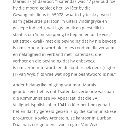
Marais skryf daaroor: “Tsafendas was 47 jaar oud toe
hy die moord gepleeg het. Sy lêer by die
Gevangenisdiens is A5078, waarin hy beskryf word
as ‘’n gekleurde persoon, ‘n uiters vindingryke en
geslepe individu, wat liggaamlik en geestelik in
staat is om ‘n ontsnapping te beplan en uit te voer.’
Dit strook kwalik met die bevinding dat hy nie bevoeg
is om verhoor te word nie. Alles rondom die versuim
en nalatigheid in verband met Tsafendas, die
verhoor en die bevinding dat hy onbevoeg
is om verhoor te word, en die ondersoek deur (regter
JT) Van Wyk, flits vrae wat nog nie beantwoord is nie.”
Ander belangrike inligting wat mnr. Marais
gepubliseer het, is dat Tsafendas verbonde was aan
die Kommunistiese M- Apparaat, dat die SA
Veiligheidspolisie al in 1941 ‘n lêer oor hom gehad
het en dat hy gereeld gesien is by die kommunistiese
prokureur, Rowley Arenstein, se kantoor in Durban.
Daar was ook getuienis voor regter Van Wyk