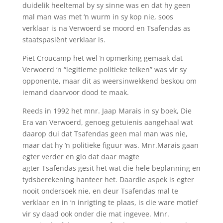
duidelik heeltemal by sy sinne was en dat hy geen
mal man was met ‘n wurm in sy kop nie, soos
verklaar is na Verwoerd se moord en Tsafendas as
staatspasiënt verklaar is.
Piet Croucamp het wel ŉ opmerking gemaak dat
Verwoerd ‘n “legitieme politieke teiken” was vir sy
opponente, maar dit as weersinwekkend beskou om
iemand daarvoor dood te maak.
Reeds in 1992 het mnr. Jaap Marais in sy boek, Die
Era van Verwoerd, genoeg getuienis aangehaal wat
daarop dui dat Tsafendas geen mal man was nie,
maar dat hy ‘n politieke figuur was. Mnr.Marais gaan
egter verder en glo dat daar magte
agter Tsafendas gesit het wat die hele beplanning en
tydsberekening hanteer het. Daardie aspek is egter
nooit ondersoek nie, en deur Tsafendas mal te
verklaar en in ‘n inrigting te plaas, is die ware motief
vir sy daad ook onder die mat ingevee. Mnr.