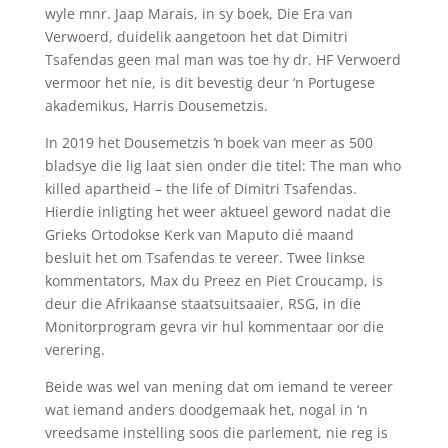
wyle mnr. Jaap Marais, in sy boek, Die Era van
Verwoerd, duidelik aangetoon het dat Dimitri
Tsafendas geen mal man was toe hy dr. HF Verwoerd
vermoor het nie, is dit bevestig deur ‘n Portugese
akademikus, Harris Dousemetzis.
In 2019 het Dousemetzis ŉ boek van meer as 500
bladsye die lig laat sien onder die titel: The man who
killed apartheid – the life of Dimitri Tsafendas.
Hierdie inligting het weer aktueel geword nadat die
Grieks Ortodokse Kerk van Maputo dié maand
besluit het om Tsafendas te vereer. Twee linkse
kommentators, Max du Preez en Piet Croucamp, is
deur die Afrikaanse staatsuitsaaier, RSG, in die
Monitorprogram gevra vir hul kommentaar oor die
verering.
Beide was wel van mening dat om iemand te vereer
wat iemand anders doodgemaak het, nogal in ‘n
vreedsame instelling soos die parlement, nie reg is