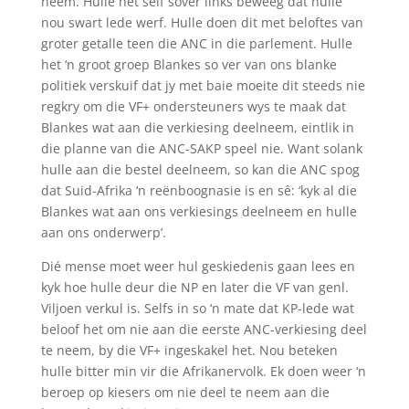
neem. Hulle het self sover links beweeg dat hulle
nou swart lede werf. Hulle doen dit met beloftes van
groter getalle teen die ANC in die parlement. Hulle
het ‘n groot groep Blankes so ver van ons blanke
politiek verskuif dat jy met baie moeite dit steeds nie
regkry om die VF+ ondersteuners wys te maak dat
Blankes wat aan die verkiesing deelneem, eintlik in
die planne van die ANC-SAKP speel nie. Want solank
hulle aan die bestel deelneem, so kan die ANC spog
dat Suid-Afrika ‘n reënboognasie is en sê: ‘kyk al die
Blankes wat aan ons verkiesings deelneem en hulle
aan ons onderwerp’.
Dié mense moet weer hul geskiedenis gaan lees en
kyk hoe hulle deur die NP en later die VF van genl.
Viljoen verkul is. Selfs in so ‘n mate dat KP-lede wat
beloof het om nie aan die eerste ANC-verkiesing deel
te neem, by die VF+ ingeskakel het. Nou beteken
hulle bitter min vir die Afrikanervolk. Ek doen weer ‘n
beroep op kiesers om nie deel te neem aan die