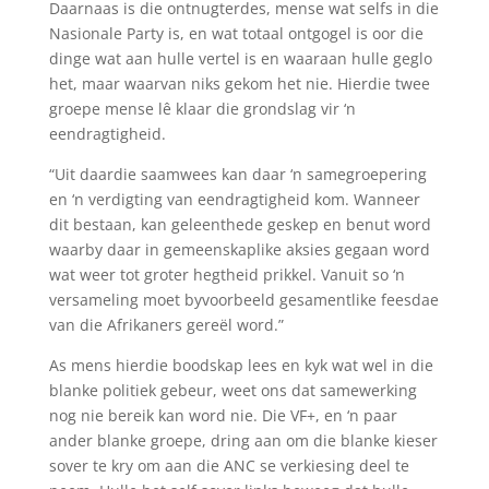
Daarnaas is die ontnugterdes, mense wat selfs in die
Nasionale Party is, en wat totaal ontgogel is oor die
dinge wat aan hulle vertel is en waaraan hulle geglo
het, maar waarvan niks gekom het nie. Hierdie twee
groepe mense lê klaar die grondslag vir ‘n
eendragtigheid.
“Uit daardie saamwees kan daar ‘n samegroepering
en ‘n verdigting van eendragtigheid kom. Wanneer
dit bestaan, kan geleenthede geskep en benut word
waarby daar in gemeenskaplike aksies gegaan word
wat weer tot groter hegtheid prikkel. Vanuit so ‘n
versameling moet byvoorbeeld gesamentlike feesdae
van die Afrikaners gereël word.”
As mens hierdie boodskap lees en kyk wat wel in die
blanke politiek gebeur, weet ons dat samewerking
nog nie bereik kan word nie. Die VF+, en ‘n paar
ander blanke groepe, dring aan om die blanke kieser
sover te kry om aan die ANC se verkiesing deel te