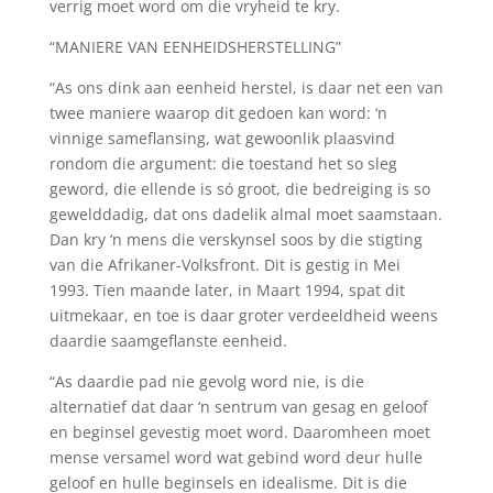
verrig moet word om die vryheid te kry.
“MANIERE VAN EENHEIDSHERSTELLING”
“As ons dink aan eenheid herstel, is daar net een van
twee maniere waarop dit gedoen kan word: ‘n
vinnige sameflansing, wat gewoonlik plaasvind
rondom die argument: die toestand het so sleg
geword, die ellende is só groot, die bedreiging is so
gewelddadig, dat ons dadelik almal moet saamstaan.
Dan kry ‘n mens die verskynsel soos by die stigting
van die Afrikaner-Volksfront. Dit is gestig in Mei
1993. Tien maande later, in Maart 1994, spat dit
uitmekaar, en toe is daar groter verdeeldheid weens
daardie saamgeflanste eenheid.
“As daardie pad nie gevolg word nie, is die
alternatief dat daar ‘n sentrum van gesag en geloof
en beginsel gevestig moet word. Daaromheen moet
mense versamel word wat gebind word deur hulle
geloof en hulle beginsels en idealisme. Dit is die