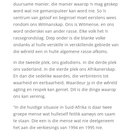
duursame manier, die manier waarop ‘n mag geskep
word wat nie gemanipuleer kan word nie. So ‘n
sentrum van geloof en beginsel moet eerstens wees
rondom ons Witmanskap. Ons is Witmense, en ons
word onderskei van ander rasse. Elke volk het ‘n
rassegrondslag. Diep onder is die blanke volke
ondanks al hulle verskille in verskillende gebiede van
die wêreld een in hulle algemene rasse-afkoms.
In die tweede plek, ons godsdiens. In die derde plek
ons vaderland. In die vierde plek ons Afrikanerskap.
En dan die sedelike waardes, die verbintenis tot
waarheid en eerbaarheid, Waardeur jy in die wêreld
agting en respek kan geniet. Dit is die dinge waarop
ons kan verenig.
“In die huidige situasie in Suid-Afrika is daar twee
groepe mense wat hulleself feitlik aanwys om saam
te staan. Die een is die mense wat nie deelgeneem
het aan die verkiesings van 1994 en 1995 nie.