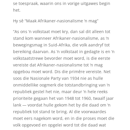
se toespraak, waarin ons in vorige uitgawes begin
het.
Hy sê “Maak Afrikaner-nasionalisme ‘n mag”
“As ons ‘n volkstaat moet kry, dan sal dit alleen tot
stand kom wanneer Afrikaner-nasionalisme, as ‘n
bewegingsmag in Suid-Afrika, die volk aandryf tot
bereiking daarvan. As ‘n volkstaat in gedagte is en ‘n
volkstaatstrewe bevorder moet word, is die eerste
vereiste dat Afrikaner-nasionalisme tot ‘n mag
opgebou moet word. Dis die primêre vereiste. Net
soos die Nasionale Party van 1934 nie as hulle
onmiddellike oogmerk die totstandbringing van ‘n
republiek gestel het nie, maar deur ‘n hele reeks
prioriteite gegaan het van 1948 tot 1960, twaalf jaar
lank — voordat hulle gekom het by die daad om ‘n
republiek tot stand te bring. Al die voorwaardes
moet eers nagekom word, en in die proses moet die
volk opgevoed en opgelei word tot die daad wat